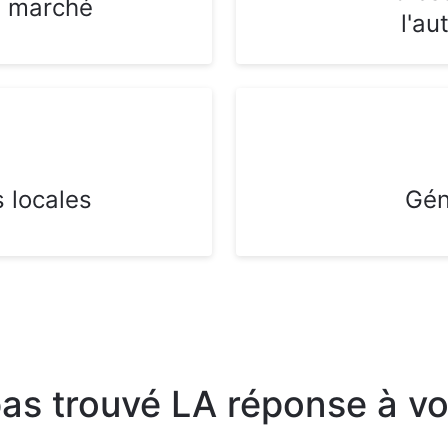
n marché
l'au
s locales
Gén
as trouvé LA réponse à vo