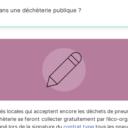
ans une déchèterie publique ?
ités locales qui acceptent encore les déchets de pne
hèterie se feront collecter gratuitement par l’éco-or
né lors de la signature du 
contrat type
 tous les pne