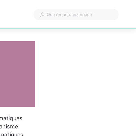
umatiques 
ganisme 
umatiques 