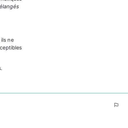
mélangés 
ils ne 
ceptibles 
.