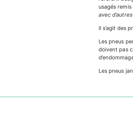
usagés remis 
avec d’autre
Il s’agit des 
Les pneus peu
doivent pas co
d’endommager
Les pneus jan
0%