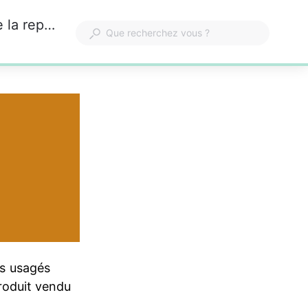
Je suis un vendeur de pneus VL, dois-je accepter des pneus de scooter dans le cadre de la reprise 8 pour zéro ?
ts usagés 
produit vendu 