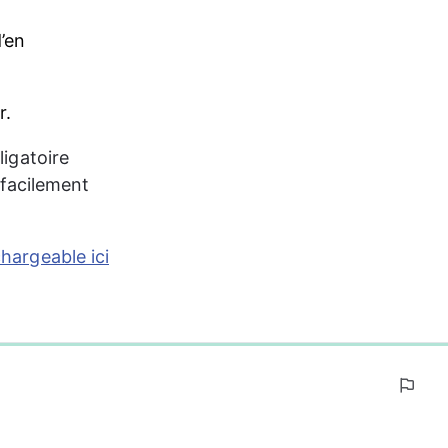
’en 
r.
ligatoire 
t facilement 
chargeable ici