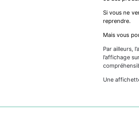
Si vous ne ve
reprendre.
Mais vous pouv
Par ailleurs, 
l’affichage su
compréhensibl
Une affichett
0%