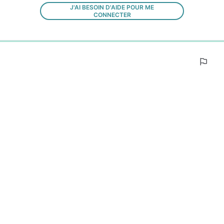
J'AI BESOIN D'AIDE POUR ME
CONNECTER
0%