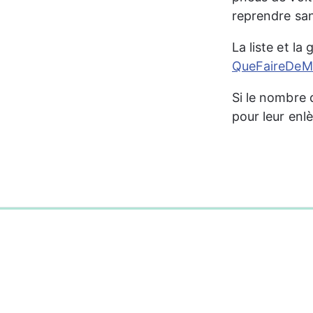
reprendre san
La liste et la
QueFaireDeMe
Si le nombre 
pour leur enl
0%