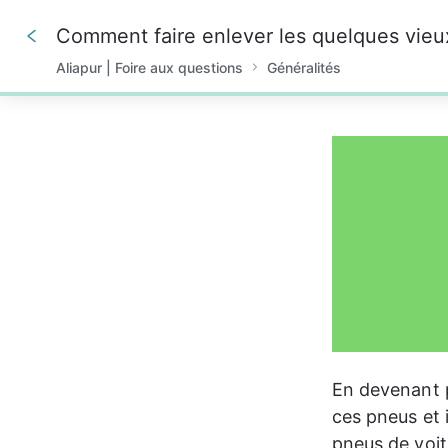
Aliapur | Foire aux questions
Généralités
0%
En devenant p
ces pneus et i
pneus de voit