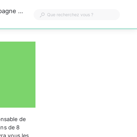
Comment faire enlever les quelques vieux pneus que j’ai trouvés dans la maison de campagne que je viens d’acheter ?
onsable de 
ins de 8 
ra vous les 